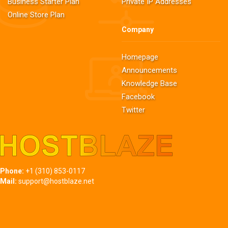
Business Starter Plan
Private IP Addresses
Online Store Plan
Company
Homepage
Announcements
Knowledge Base
Facebook
Twitter
Phone:
+1 (310) 853-0117
Mail:
support@hostblaze.net