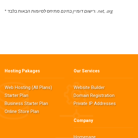
*
רישום דומיין בחינם מתיחס לסיומות הבאות בלבד: .net, .org
Hosting Pakages
Our Services
Web Hosting (All Plans)
Website Builder
Starter Plan
Domain Registration
Business Starter Plan
Private IP Addresses
Online Store Plan
Company
Homepage